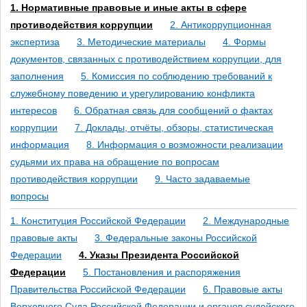
1. Нормативные правовые и иные акты в сфере
противодействия коррупции
2. Антикоррупционная
экспертиза
3. Методические материалы
4. Формы
документов, связанных с противодействием коррупции, для
заполнения
5. Комиссия по соблюдению требований к
служебному поведению и урегулированию конфликта
интересов
6. Обратная связь для сообщений о фактах
коррупции
7. Доклады, отчёты, обзоры, статистическая
информация
8. Информация о возможности реализации
судьями их права на обращение по вопросам
противодействия коррупции
9. Часто задаваемые
вопросы
1. Конституция Российской Федерации
2. Международные
правовые акты
3. Федеральные законы Российской
Федерации
4. Указы Президента Российской
Федерации
5. Постановления и распоряжения
Правительства Российской Федерации
6. Правовые акты
Верховного Суда Российской Федерации и органов судейского