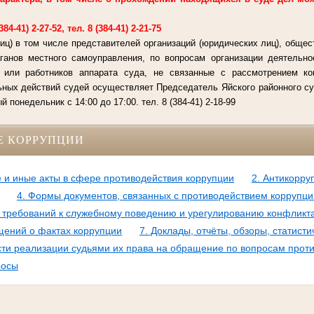
4-41) 2-27-52, тел. 8 (384-41) 2-21-75
иц) в том числе представителей организаций (юридических лиц), общес
рганов местного самоуправления, по вопросам организации деятельно
й или работников аппарата суда, не связанные с рассмотрением к
ьных действий судей осуществляет Председатель Яйского районного су
 понедельник с 14:00 до 17:00. тел. 8 (384-41) 2-18-99
Е КОРРУПЦИИ
 и иные акты в сфере противодействия коррупции
2. Антикорру
4. Формы документов, связанных с противодействием коррупци
требований к служебному поведению и урегулированию конфликт
щений о фактах коррупции
7. Доклады, отчёты, обзоры, статис
и реализации судьями их права на обращение по вопросам проти
росы