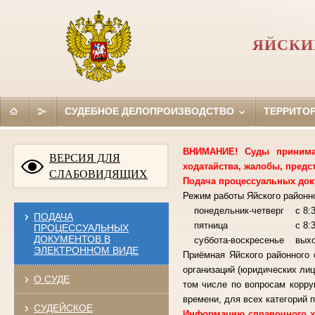
ЯЙСКИ
СУДЕБНОЕ ДЕЛОПРОИЗВОДСТВО
ТЕРРИТО
ВНИМАНИЕ! Суды принимаю
ВЕРСИЯ ДЛЯ
ходатайства, жалобы, предс
СЛАБОВИДЯЩИХ
Подача процессуальных док
Режим работы Яйского районно
понедельник-четверг с 8:30
ПОДАЧА
пятница с 8:30-15:00
ПРОЦЕССУАЛЬНЫХ
ДОКУМЕНТОВ В
суббота-воскресенье вы
ЭЛЕКТРОННОМ ВИДЕ
Приёмная Яйского районного 
организаций (юридических лиц
О СУДЕ
том числе по вопросам корру
времени, для всех категорий п
СУДЕЙСКОЕ
Информацию справочного ха