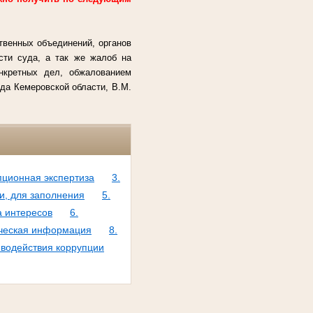
твенных объединений, органов
сти суда, а так же жалоб на
онкретных дел, обжалованием
да Кемеровской области, В.М.
пционная экспертиза
3.
и, для заполнения
5.
а интересов
6.
тическая информация
8.
водействия коррупции