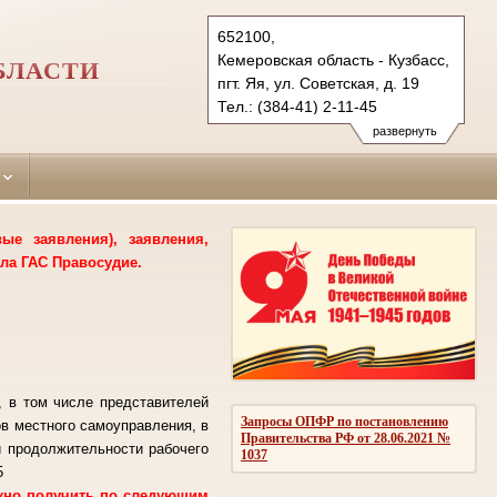
652100,
Кемеровская область - Кузбасс,
БЛАСТИ
пгт. Яя, ул. Советская, д. 19
Тел.: (384-41) 2-11-45
yaisky.kmr@sudrf.ru
развернуть
е заявления), заявления,
ла ГАС Правосудие.
, в том числе представителей
Запросы ОПФР по постановлению
ов местного самоуправления, в
Правительства РФ от 28.06.2021 №
й продолжительности рабочего
1037
5
ожно получить по следующим