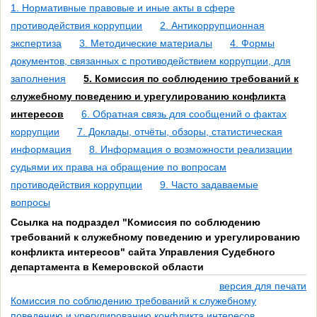
1. Нормативные правовые и иные акты в сфере
противодействия коррупции
2. Антикоррупционная
экспертиза
3. Методические материалы
4. Формы
документов, связанных с противодействием коррупции, для
заполнения
5. Комиссия по соблюдению требований к
служебному поведению и урегулированию конфликта
интересов
6. Обратная связь для сообщений о фактах
коррупции
7. Доклады, отчёты, обзоры, статистическая
информация
8. Информация о возможности реализации
судьями их права на обращение по вопросам
противодействия коррупции
9. Часто задаваемые
вопросы
Ссылка на подраздел "Комиссия по соблюдению
требований к служебному поведению и урегулированию
конфликта интересов" сайта Управления Судебного
департамента в Кемеровской области
версия для печати
Комиссия по соблюдению требований к служебному
поведению и урегулированию конфликта интересов