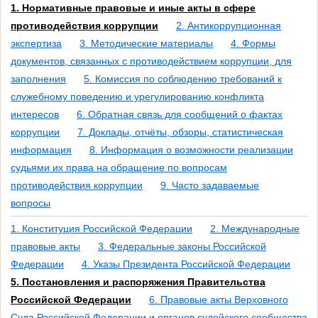
1. Нормативные правовые и иные акты в сфере
противодействия коррупции
2. Антикоррупционная
экспертиза
3. Методические материалы
4. Формы
документов, связанных с противодействием коррупции, для
заполнения
5. Комиссия по соблюдению требований к
служебному поведению и урегулированию конфликта
интересов
6. Обратная связь для сообщений о фактах
коррупции
7. Доклады, отчёты, обзоры, статистическая
информация
8. Информация о возможности реализации
судьями их права на обращение по вопросам
противодействия коррупции
9. Часто задаваемые
вопросы
1. Конституция Российской Федерации
2. Международные
правовые акты
3. Федеральные законы Российской
Федерации
4. Указы Президента Российской Федерации
5. Постановления и распоряжения Правительства
Российской Федерации
6. Правовые акты Верховного
Суда Российской Федерации и органов судейского сообщества