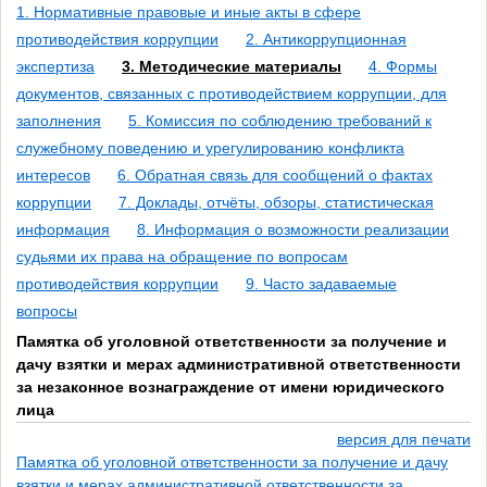
1. Нормативные правовые и иные акты в сфере
противодействия коррупции
2. Антикоррупционная
экспертиза
3. Методические материалы
4. Формы
документов, связанных с противодействием коррупции, для
заполнения
5. Комиссия по соблюдению требований к
служебному поведению и урегулированию конфликта
интересов
6. Обратная связь для сообщений о фактах
коррупции
7. Доклады, отчёты, обзоры, статистическая
информация
8. Информация о возможности реализации
судьями их права на обращение по вопросам
противодействия коррупции
9. Часто задаваемые
вопросы
Памятка об уголовной ответственности за получение и
дачу взятки и мерах административной ответственности
за незаконное вознаграждение от имени юридического
лица
версия для печати
Памятка об уголовной ответственности за получение и дачу
взятки и мерах административной ответственности за