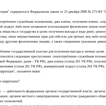
упция" содержится в Федеральном законе от 25 декабря 2008 № 273-ФЗ 
отребление служебным положением, дача взятки, получение взятки, зло
й подкуп либо иное незаконное использование физическим лицом свое
 общества и государства в целях получения выгоды в виде денег, ценно
тера, иных имущественных прав для себя или для третьих лиц либо нез
ицу другими физическими лицами, а также совершение указанных деяний
бление государственной властью для получения выгоды в личных целях.
тносятся следующие преступления: злоупотребление служебным положен
кой Федерации, далее - УК РФ), дача взятки (статья 291 УК РФ), получен
мочиями (статья 201 УК РФ), коммерческий подкуп (статья 204 УК РФ), 
оррупция", указанное выше.
ие коррупции?
 — деятельность федеральных органов государственной власти, органов 
ации, органов местного самоуправления, институтов гражданского обще
 их полномочий: