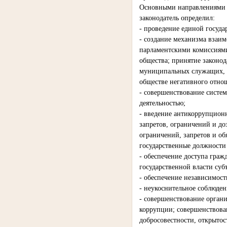
Основными направлениями д
законодатель определил:
- проведение единой госуда
- создание механизма взаи
парламентскими комиссиями
общества; принятие законо
муниципальных служащих, а
обществе негативного отно
- совершенствование систем
деятельностью;
- введение антикоррупционн
запретов, ограничений и д
ограничений, запретов и об
государственные должности
- обеспечение доступа граж
государственной власти суб
- обеспечение независимос
- неукоснительное соблюден
- совершенствование орган
коррупции; совершенствова
добросовестности, открытос