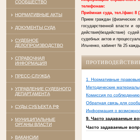
СООБЩЕСТВО
телефонам:
Приёмная суда, тел./факс 8 (38
НОРМАТИВНЫЕ АКТЫ
Прием граждан (физических л
государственной власти и о
ДОКУМЕНТЫ СУДА
действия(бездействие) суде
судебных актов и процессуал
СУДЕБНОЕ
ДЕЛОПРОИЗВОДСТВО
Ильченко, кабинет № 25 каждый
СПРАВОЧНАЯ
ПРОТИВОДЕЙСТВИ
ИНФОРМАЦИЯ
ПРЕСС-СЛУЖБА
1. Нормативные правовые
Методические материалы
УПРАВЛЕНИЕ СУДЕБНОГО
ДЕПАРТАМЕНТА
Комиссия по соблюдению 
Обратная связь для сооб
СУДЫ СУБЪЕКТА РФ
Информация о возможност
9. Часто задаваемые в
МУНИЦИПАЛЬНЫЕ
ОРГАНЫ ВЛАСТИ
Часто задаваемые воп
ВАКАНСИИ