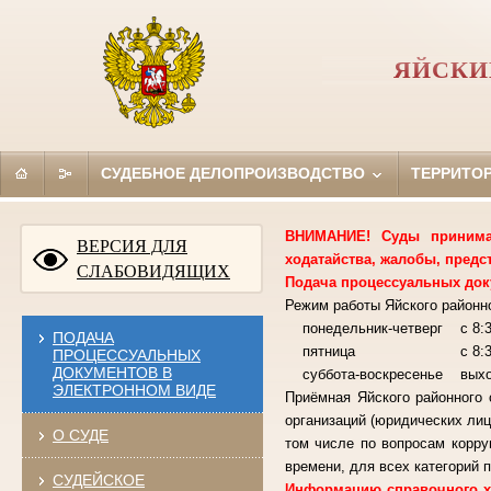
ЯЙСКИ
СУДЕБНОЕ ДЕЛОПРОИЗВОДСТВО
ТЕРРИТО
ВНИМАНИЕ! Суды принимаю
ВЕРСИЯ ДЛЯ
ходатайства, жалобы, предс
СЛАБОВИДЯЩИХ
Подача процессуальных док
Режим работы Яйского районно
понедельник-четверг с 8:30
ПОДАЧА
пятница с 8:30-15:00
ПРОЦЕССУАЛЬНЫХ
ДОКУМЕНТОВ В
суббота-воскресенье вы
ЭЛЕКТРОННОМ ВИДЕ
Приёмная Яйского районного 
организаций (юридических лиц
О СУДЕ
том числе по вопросам корру
времени, для всех категорий п
СУДЕЙСКОЕ
Информацию справочного ха