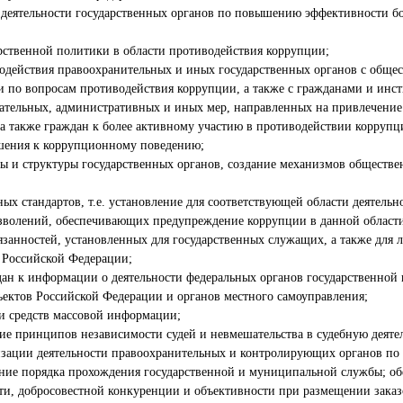
еятельности государственных органов по повышению эффективности бо
рственной политики в области противодействия коррупции;
модействия правоохранительных и иных государственных органов с обще
 по вопросам противодействия коррупции, а также с гражданами и инст
дательных, административных и иных мер, направленных на привлечение
 также граждан к более активному участию в противодействии коррупц
шения к коррупционному поведению;
ы и структуры государственных органов, создание механизмов обществен
ых стандартов, т.е. установление для соответствующей области деятель
озволений, обеспечивающих предупреждение коррупции в данной област
язанностей, установленных для государственных служащих, а также для
 Российской Федерации;
дан к информации о деятельности федеральных органов государственной 
ъектов Российской Федерации и органов местного самоуправления;
ти средств массовой информации;
ие принципов независимости судей и невмешательства в судебную деятел
изации деятельности правоохранительных и контролирующих органов по
ние порядка прохождения государственной и муниципальной службы; об
ти, добросовестной конкуренции и объективности при размещении заказо