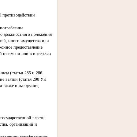
"О противодействии
употребление
го должностного положения
стей, иного имущества или
аконное предоставление
 от имени или в интересах
ием (статьи 285 и 286
ие взятки (статья 290 УК
а также иные деяния,
государственной власти
ства, организаций и