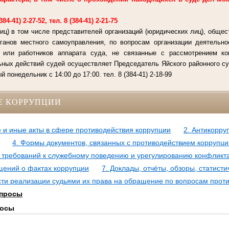
4-41) 2-27-52, тел. 8 (384-41) 2-21-75
иц) в том числе представителей организаций (юридических лиц), общес
рганов местного самоуправления, по вопросам организации деятельно
й или работников аппарата суда, не связанные с рассмотрением к
ьных действий судей осуществляет Председатель Яйского районного су
 понедельник с 14:00 до 17:00. тел. 8 (384-41) 2-18-99
Е КОРРУПЦИИ
 и иные акты в сфере противодействия коррупции
2. Антикорру
4. Формы документов, связанных с противодействием коррупци
требований к служебному поведению и урегулированию конфликт
щений о фактах коррупции
7. Доклады, отчёты, обзоры, статис
и реализации судьями их права на обращение по вопросам проти
опросы
росы