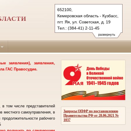
652100,
Кемеровская область - Кузбасс,
БЛАСТИ
пгт. Яя, ул. Советская, д. 19
Тел.: (384-41) 2-11-45
yaisky.kmr@sudrf.ru
развернуть
е заявления), заявления,
ла ГАС Правосудие.
, в том числе представителей
Запросы ОПФР по постановлению
ов местного самоуправления, в
Правительства РФ от 28.06.2021 №
й продолжительности рабочего
1037
5
ожно получить по следующим