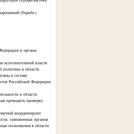
коррупции (профилактика
нарушений (борьба с
 Федерации и органы
ов исполнительной власти
й политики в области
ганы в составе
ектов Российской Федерации
ельности в области
ные проводить проверку
номочий координируют
ности, таможенных органов
иные полномочия в области