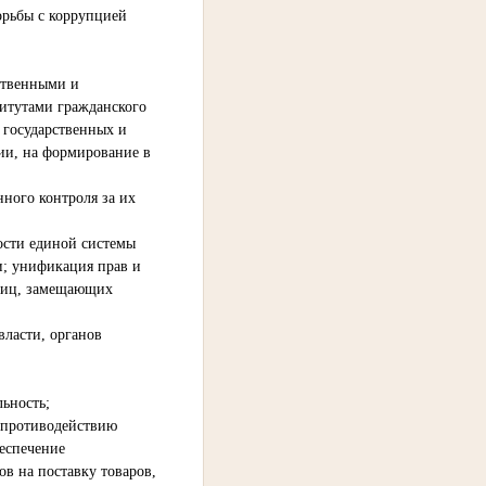
рьбы с коррупцией
ственными и
итутами гражданского
 государственных и
ии, на формирование в
ного контроля за их
ности единой системы
и; унификация прав и
 лиц, замещающих
власти, органов
ьность;
 противодействию
еспечение
в на поставку товаров,