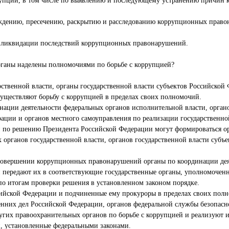
упции, в том числе по выявлению и последующему устранению причин 
ждению, пресечению, раскрытию и расследованию коррупционных право
) ликвидации последствий коррупционных правонарушений.
органы наделены полномочиями по борьбе с коррупцией?
ственной власти, органы государственной власти субъектов Российской
существляют борьбу с коррупцией в пределах своих полномочий.
инации деятельности федеральных органов исполнительной власти, орган
рации и органов местного самоуправления по реализации государственно
 по решению Президента Российской Федерации могут формироваться ор
 органов государственной власти, органов государственной власти субъ
овершении коррупционных правонарушений органы по координации деят
 передают их в соответствующие государственные органы, уполномочен
по итогам проверки решения в установленном законом порядке.
ийской Федерации и подчиненные ему прокуроры в пределах своих пол
ренних дел Российской Федерации, органов федеральной службы безопас
угих правоохранительных органов по борьбе с коррупцией и реализуют 
, установленные федеральными законами.