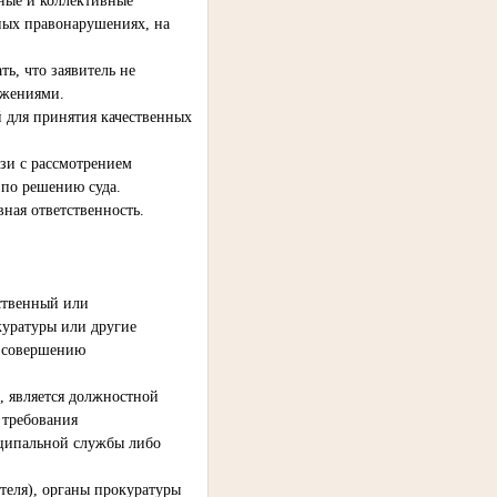
ные и коллективные
ных правонарушениях, на
ь, что заявитель не
ожениями.
 для принятия качественных
язи с рассмотрением
 по решению суда.
ная ответственность.
рственный или
куратуры или другие
к совершению
 является должностной
 требования
иципальной службы либо
еля), органы прокуратуры