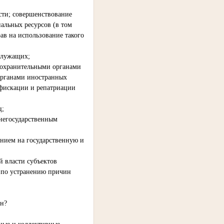
сти; совершенствование
альных ресурсов (в том
ав на использование такого
служащих;
оохранительными органами
органами иностранных
нфискации и репатриации
ц;
 негосударственным
нием на государственную и
й власти субъектов
р по устранению причин
ан?