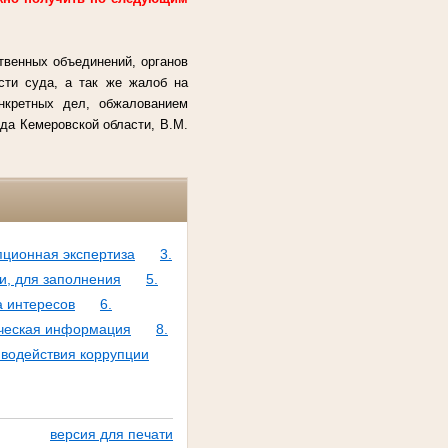
твенных объединений, органов
сти суда, а так же жалоб на
онкретных дел, обжалованием
да Кемеровской области, В.М.
пционная экспертиза
3.
и, для заполнения
5.
а интересов
6.
тическая информация
8.
водействия коррупции
версия для печати