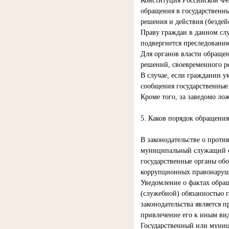
Конституция Российской Фе
обращения в государственн
решения и действия (бездей
Праву граждан в данном слу
подвергнется преследовани
Для органов власти обраще
решений, своевременного р
В случае, если гражданин у
сообщения государственные 
Кроме того, за заведомо ло
5. Каков порядок обращени
В законодательстве о проти
муниципальный служащий об
государственные органы обо
коррупционных правонаруш
Уведомление о фактах обра
(служебной) обязанностью 
законодательства является
привлечение его к иным вид
Государственный или муниц