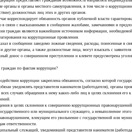
дерации предоставляет гражданам возможность направлять индивидуаль
ые органы и органы местного самоуправления, в том числе о коррупцион
ствие) должностных лиц этих и других органов.
чае корреспондирует обязанность органов публичной власти гарантироват
ю в связи с высказанными в сообщении жалобами, замечаниями и предл
ния граждан являются важнейшим источником информации, необходимой
еагирования на коррупционные проявления.
казал в сообщении заведомо ложные сведения, расходы, понесенные в св
и другие органы, а также должностные лица, могут взыскать с заявителя
жный донос о совершенном преступлении и клевете предусмотрена уголов
я граждан по фактам коррупции?
водействии коррупции закреплена обязанность, согласно которой госуда
язан уведомлять представителя нанимателя (работодателя), органы про
 всех случаях обращения к нему каких-либо лиц в целях склонения его 
ений.
щения в целях склонения к совершению коррупционных правонарушений,
государственного или муниципального служащего, а невыполнение этого
 правонарушением, влекущим его увольнение с государственной или мун
ам ответственности.
ипальный служащий, уведомивший представителя нанимателя (работодат