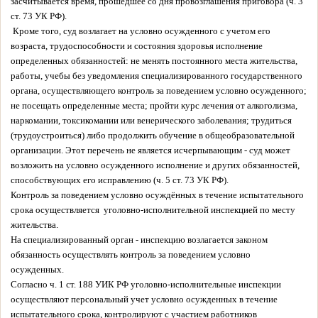
засчитывается время, прошедшее со дня провозглашения приговора (ч. 3
ст. 73 УК РФ).
Кроме того, суд возлагает на условно осужденного с учетом его
возраста, трудоспособности и состояния здоровья исполнение
определенных обязанностей: не менять постоянного места жительства,
работы, учебы без уведомления специализированного государственного
органа, осуществляющего контроль за поведением условно осужденного;
не посещать определенные места; пройти курс лечения от алкоголизма,
наркомании, токсикомании или венерического заболевания; трудиться
(трудоустроиться) либо продолжить обучение в общеобразовательной
организации. Этот перечень не является исчерпывающим - суд может
возложить на условно осужденного исполнение и других обязанностей,
способствующих его исправлению (ч. 5 ст. 73 УК РФ).
Контроль за поведением условно осуждённых в течение испытательного
срока осуществляется уголовно-исполнительной инспекцией по месту
жительства.
На специализированный орган - инспекцию возлагается законом
обязанность осуществлять контроль за поведением условно
осужденных.
Согласно ч. 1 ст. 188 УИК РФ уголовно-исполнительные инспекции
осуществляют персональный учет условно осужденных в течение
испытательного срока, контролируют с участием работников