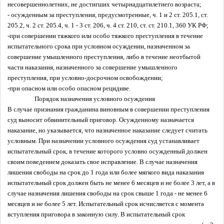
несовершеннолетних, не достигших четырнадцатилетнего возраста;
- осужденным за преступления, предусмотренные, ч. 1 и 2 ст. 205.1, ст.
205.2, ч. 2 ст. 205.4, ч. 1 - 3 ст. 206, ч. 4 ст. 210, ст. ст. 210.1, 360 УК РФ;
-при совершении тяжкого или особо тяжкого преступления в течение
испытательного срока при условном осуждении, назначенном за
совершение умышленного преступления, либо в течение неотбытой
части наказания, назначенного за совершение умышленного
преступления, при условно-досрочном освобождении;
-при опасном или особо опасном рецидиве.
Порядок назначения условного осуждения
В случае признания гражданина виновным в совершении преступления
суд выносит обвинительный приговор. Осужденному назначается
наказание, но указывается, что назначенное наказание следует считать
условным. При назначении условного осуждения суд устанавливает
испытательный срок, в течение которого условно осужденный должен
своим поведением доказать свое исправление. В случае назначения
лишения свободы на срок до 1 года или более мягкого вида наказания
испытательный срок должен быть не менее 6 месяцев и не более 3 лет, а в
случае назначения лишения свободы на срок свыше 1 года - не менее 6
месяцев и не более 5 лет. Испытательный срок исчисляется с момента
вступления приговора в законную силу. В испытательный срок