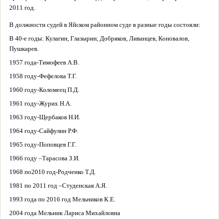
2011 год.
В должности судей в Яйском районном суде в разные годы состояли:
В 40-е годы: Кулагин, Глазырин, Добряков, Ливанцев, Коновалов,
Пушкарев.
1957 года-Тимофеев А.В.
1958 году-Фефелова Т.Г.
1960 году-Коломеец П.Д.
1961 году-Журих Н.А.
1963 году-Щербаков Н.И.
1964 году-Сайфулин Р.Ф.
1965 году-Поповцев Г.Г.
1966 году –Тарасова З.И.
1968 по2010 год-Родченко Т.Д.
1981 по 2011 год –Студенская А.Я.
1993 года по 2016 год Мельников К.Е.
2004 года Мельник Лариса Михайловна