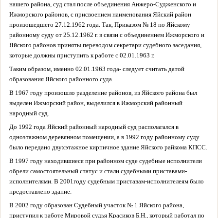
нашего района, суд стал после объединения Анжеро-Судженского и
Ижморского районов, с присвоением наименования Яйский район
произошедшего 27.12.1962 года. Так, Приказом № 18 по Яйскому
районному
суду от 25.12.1962 г. в связи с объединением Ижморского и
Яйского районов приняты переводом секретари судебного заседания,
которые должны приступить к работе с 02.01.1963 г.
Таким образом, именно 02.01.1963 года- следует считать датой
образования Яйского районного суда.
В 1967 году произошло разделение районов, из Яйского района был
выделен Ижморский район, выделился в Ижморский районный
народный суд.
До 1992 года Яйский районный народный суд располагался в
одноэтажном деревянном помещении, а в 1992 году районному суду
было передано двухэтажное кирпичное здание Яйского райкома КПСС.
В 1997 году находившиеся при районном суде судебные
исполнители
обрели самостоятельный статус и стали судебными приставами-
исполнителями. В 2001году судебным приставам-исполнителеям было
предоставлено здание.
В 2002 году образован Судебный участок № 1 Яйского района,
приступил к работе Мировой судья Красиков Б.Н., который работал по