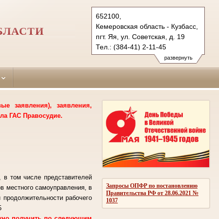
652100,
Кемеровская область - Кузбасс,
БЛАСТИ
пгт. Яя, ул. Советская, д. 19
Тел.: (384-41) 2-11-45
yaisky.kmr@sudrf.ru
развернуть
е заявления), заявления,
ла ГАС Правосудие.
, в том числе представителей
Запросы ОПФР по постановлению
ов местного самоуправления, в
Правительства РФ от 28.06.2021 №
й продолжительности рабочего
1037
5
ожно получить по следующим