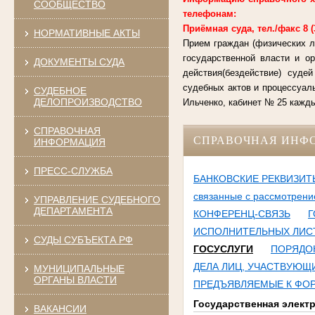
СООБЩЕСТВО
телефонам:
Приёмная суда, тел./факс 8 (38
НОРМАТИВНЫЕ АКТЫ
Прием граждан (физических л
государственной власти и о
ДОКУМЕНТЫ СУДА
действия(бездействие) суде
судебных актов и процессуал
СУДЕБНОЕ
ДЕЛОПРОИЗВОДСТВО
Ильченко, кабинет № 25 каждый
СПРАВОЧНАЯ
СПРАВОЧНАЯ ИНФ
ИНФОРМАЦИЯ
ПРЕСС-СЛУЖБА
БАНКОВСКИЕ РЕКВИЗИТЫ
связанные с рассмотрени
УПРАВЛЕНИЕ СУДЕБНОГО
ДЕПАРТАМЕНТА
КОНФЕРЕНЦ-СВЯЗЬ
Г
ИСПОЛНИТЕЛЬНЫХ ЛИСТ
СУДЫ СУБЪЕКТА РФ
ГОСУСЛУГИ
ПОРЯДО
ДЕЛА ЛИЦ, УЧАСТВУЮЩИ
МУНИЦИПАЛЬНЫЕ
ОРГАНЫ ВЛАСТИ
ПРЕДЪЯВЛЯЕМЫЕ К ФОР
Государственная элект
ВАКАНСИИ