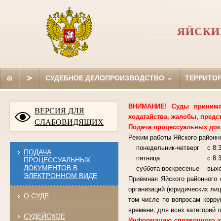
ЯЙСКИ
СУДЕБНОЕ ДЕЛОПРОИЗВОДСТВО
ТЕРРИТО
ВНИМАНИЕ! Суды принимаю
ВЕРСИЯ ДЛЯ
ходатайства, жалобы, предс
СЛАБОВИДЯЩИХ
Подача процессуальных док
Режим работы Яйского районно
понедельник-четверг с 8:30
ПОДАЧА
пятница с 8:30-15:00
ПРОЦЕССУАЛЬНЫХ
ДОКУМЕНТОВ В
суббота-воскресенье вы
ЭЛЕКТРОННОМ ВИДЕ
Приёмная Яйского районного 
организаций (юридических лиц
О СУДЕ
том числе по вопросам корру
времени, для всех категорий п
СУДЕЙСКОЕ
Информацию справочного ха