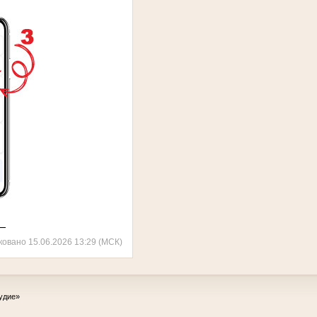
—
ковано 15.06.2026 13:29 (МСК)
удие»