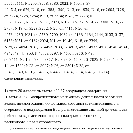
5060, 5111; N 52, ст. 8978, 8986; 2022, N 1, ст. 3, 37,
49; N 5, ст. 676; N 10, ст. 1388, 1399; N 13, ст. 1959; N 16, ст. 2605; N 29,
ст. 5224, 5226, 5254; N 39, ст. 6534; N 43, ст. 7273; N
50, ст. 8773; N 52, ст. 9360; 2023, N 1, ст. 69, 72; N 14, ст. 2380; N 16, ст.
2754; N 18, ст. 3228, 3252; N 25, ст. 4411; N 26, ст.
4673, 4685; N 31, ст. 5789, 5790; N 32, ст. 6133, 6134, 6144, 6155, 6157,
6158; N 51, ст. 9162; 2024, N 1, ст. 19, 49; N 18, ст. 2399;
N 29, ст. 4094; N 31, ст. 4452; N 33, ст. 4913, 4921, 4937, 4938, 4940, 4941,
4942, 4944, 4953; N 43, ст. 6297; N 46, ст. 6906; N 49,
ст. 7411; N 51, ст. 7855, 7867; N 53, ст. 8510, 8526; 2025, N 6, ст. 404; N
14, ст. 1589; N 23, ст. 3007; N 26, ст. 3501; N 28, ст.
3843, 3849; N 31, ст. 4635; N 44, ст. 6494, 6504; N 45, ст. 6714)
следующие изменения:
1) главу 20 дополнить статьей 20.37 следующего содержания:
"Статья 20.37. Воспрепятствование законной деятельности работника
ведомственной охраны или должностного лица военизированного и
сторожевого подразделения Воспрепятствование законной деятельности
работника ведомственной охраны или должностного лица
военизированного и сторожевого
подразделения организации, подведомственной федеральному органу