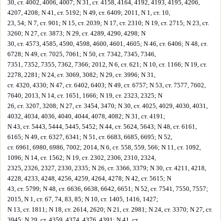
30, ст. 4002, 4006, 4007; N 31, ст. 4158, 4164, 4192, 4193, 4195, 4206,
4207, 4208; N 41, ст. 5192; N 49, ст. 6409; 2011, N 1, ст. 10,
23, 54; N 7, ст. 901; N 15, ст. 2039; N 17, ст. 2310; N 19, ст. 2715; N 23, ст.
3260; N 27, ст. 3873; N 29, ст. 4289, 4290, 4298; N
30, ст. 4573, 4585, 4590, 4598, 4600, 4601, 4605; N 46, ст. 6406; N 48, ст.
6728; N 49, ст. 7025, 7061; N 50, ст. 7342, 7345, 7346,
7351, 7352, 7355, 7362, 7366; 2012, N 6, ст. 621; N 10, ст. 1166; N 19, ст.
2278, 2281; N 24, ст. 3069, 3082; N 29, ст. 3996; N 31,
ст. 4320, 4330; N 47, ст. 6402, 6403; N 49, ст. 6757; N 53, ст. 7577, 7602,
7640; 2013, N 14, ст. 1651, 1666; N 19, ст. 2323, 2325; N
26, ст. 3207, 3208; N 27, ст. 3454, 3470; N 30, ст. 4025, 4029, 4030, 4031,
4032, 4034, 4036, 4040, 4044, 4078, 4082; N 31, ст. 4191;
N 43, ст. 5443, 5444, 5445, 5452; N 44, ст. 5624, 5643; N 48, ст. 6161,
6165; N 49, ст. 6327, 6341; N 51, ст. 6683, 6685, 6695; N 52,
ст. 6961, 6980, 6986, 7002; 2014, N 6, ст. 558, 559, 566; N 11, ст. 1092,
1096; N 14, ст. 1562; N 19, ст. 2302, 2306, 2310, 2324,
2325, 2326, 2327, 2330, 2335; N 26, ст. 3366, 3379; N 30, ст. 4211, 4218,
4228, 4233, 4248, 4256, 4259, 4264, 4278; N 42, ст. 5615; N
43, ст. 5799; N 48, ст. 6636, 6638, 6642, 6651; N 52, ст. 7541, 7550, 7557;
2015, N 1, ст. 67, 74, 83, 85; N 10, ст. 1405, 1416, 1427;
N 13, ст. 1811; N 18, ст. 2614, 2620; N 21, ст. 2981; N 24, ст. 3370; N 27, ст.
3945; N 29, ст. 4359, 4374, 4376, 4391; N 41, ст.