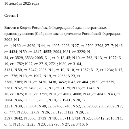
10 декабря 2025 года
Статья 1
Внести в Кодекс Российской Федерации об административных
правонарушениях (Собрание законодательства Российской Федерации,
2002, N 1,
ст. 1; N 30, ст. 3029; N 44, ст. 4295; 2003, N 27, ст. 2700, 2708, 2717; N 46,
ст. 4434; N 50, ст. 4847, 4855; 2004, N 31, ст. 3229; N
34, ст. 3529, 3533; 2005, N 1, ст. 9, 13, 45; N 10, ст. 763; N 13, ст. 1077; N
19, ст. 1752; N 27, ст. 2719, 2721; N 30, ст. 3104,
3131; N 50, ст. 5247; 2006, N 1, ст. 10; N 10, ст. 1067; N 12, ст. 1234; N 17,
ст. 1776; N 18, ст. 1907; N 19, ст. 2066; N 23, ст.
2380, 2385; N 31, ст. 3420, 3438, 3452; N 45, ст. 4641; N 50, ст. 5279,
5281; N 52, ст. 5498; 2007, N 1, ст. 21, 29; N 15, ст. 1743; N
16, ст. 1825; N 30, ст. 3755; N 31, ст. 4007, 4008; N 41, ст. 4845; N 43, ст.
5084; N 46, ст. 5553; 2008, N 18, ст. 1941; N 20, ст.
2251; N 30, ст. 3604; N 49, ст. 5745, 5748; N 52, ст. 6235, 6236; 2009, N 7,
ст. 777; N 23, ст. 2759; N 26, ст. 3120, 3122; N 29, ст.
3597, 3642; N 30, ст. 3739; N 48, ст. 5711, 5724; N 52, ст. 6412; 2010, N 1,
ст. 1; N 21, ст. 2525; N 23, ст. 2790; N 27, ст. 3416; N