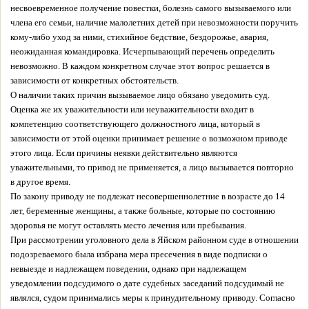
несвоевременное получение повестки, болезнь самого вызываемого или
члена его семьи, наличие малолетних детей при невозможности поручить
кому-либо уход за ними, стихийное бедствие, бездорожье, авария,
неожиданная командировка. Исчерпывающий перечень определить
невозможно. В каждом конкретном случае этот вопрос решается в
зависимости от конкретных обстоятельств.
О наличии таких причин вызываемое лицо обязано уведомить суд.
Оценка же их уважительности или неуважительности входит в
компетенцию соответствующего должностного лица, который в
зависимости от этой оценки принимает решение о возможном приводе
этого лица. Если причины неявки действительно являются
уважительными, то привод не применяется, а лицо вызывается повторно
в другое время.
По закону приводу не подлежат несовершеннолетние в возрасте до 14
лет, беременные женщины, а также больные, которые по состоянию
здоровья не могут оставлять место лечения или пребывания.
При рассмотрении уголовного дела в Яйском районном суде в отношении
подозреваемого была избрана мера пресечения в виде подписки о
невыезде и надлежащем поведении, однако при надлежащем
уведомлении подсудимого о дате судебных заседаний подсудимый не
являлся, судом принимались меры к принудительному приводу. Согласно