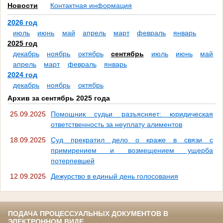
Новости
Контактная информация
2026 год
июль
июнь
май
апрель
март
февраль
январь
2025 год
декабрь
ноябрь
октябрь
сентябрь
июль
июнь
май
апрель
март
февраль
январь
2024 год
декабрь
ноябрь
октябрь
Архив за сентябрь 2025 года
25.09.2025
Помощник судьи разъясняет: юридическая
ответственность за неуплату алиментов
18.09.2025
Суд прекратил дело о краже в связи с
примирением и возмещением ущерба
потерпевшей
12.09.2025
Дежурство в единый день голосования
ПОДАЧА ПРОЦЕССУАЛЬНЫХ ДОКУМЕНТОВ В
ЭЛЕКТРОННОМ ВИДЕ