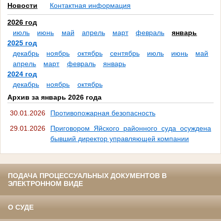
Новости
Контактная информация
2026 год
июль
июнь
май
апрель
март
февраль
январь
2025 год
декабрь
ноябрь
октябрь
сентябрь
июль
июнь
май
апрель
март
февраль
январь
2024 год
декабрь
ноябрь
октябрь
Архив за январь 2026 года
30.01.2026
Противопожарная безопасность
29.01.2026
Приговором Яйского районного суда осуждена
бывший директор управляющей компании
ПОДАЧА ПРОЦЕССУАЛЬНЫХ ДОКУМЕНТОВ В
ЭЛЕКТРОННОМ ВИДЕ
О СУДЕ