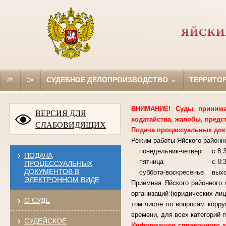
ЯЙСКИ
СУДЕБНОЕ ДЕЛОПРОИЗВОДСТВО
ТЕРРИТО
ВНИМАНИЕ! Суды принимаю
ВЕРСИЯ ДЛЯ
ходатайства, жалобы, предс
СЛАБОВИДЯЩИХ
Подача процессуальных док
Режим работы Яйского районно
понедельник-четверг с 8:30
ПОДАЧА
пятница с 8:30-15:00
ПРОЦЕССУАЛЬНЫХ
ДОКУМЕНТОВ В
суббота-воскресенье вы
ЭЛЕКТРОННОМ ВИДЕ
Приёмная Яйского районного 
организаций (юридических лиц
О СУДЕ
том числе по вопросам корру
времени, для всех категорий п
СУДЕЙСКОЕ
Информацию справочного ха