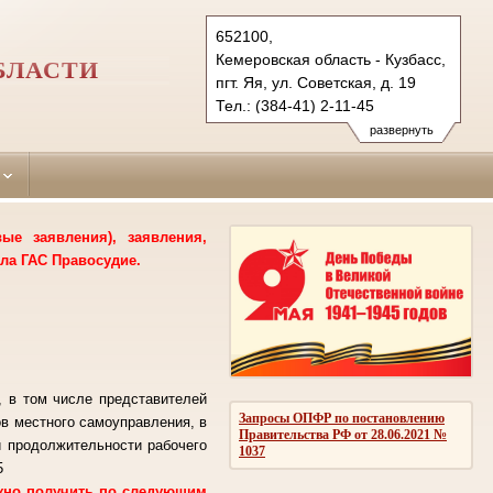
652100,
Кемеровская область - Кузбасс,
БЛАСТИ
пгт. Яя, ул. Советская, д. 19
Тел.: (384-41) 2-11-45
yaisky.kmr@sudrf.ru
развернуть
е заявления), заявления,
ла ГАС Правосудие.
, в том числе представителей
Запросы ОПФР по постановлению
ов местного самоуправления, в
Правительства РФ от 28.06.2021 №
й продолжительности рабочего
1037
5
ожно получить по следующим