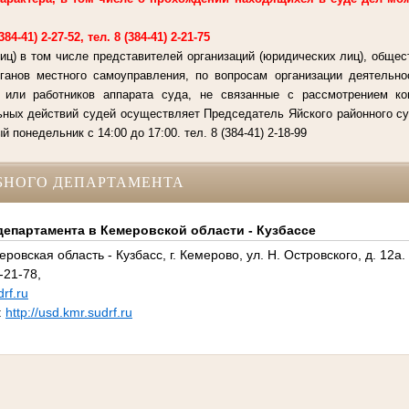
4-41) 2-27-52, тел. 8 (384-41) 2-21-75
иц) в том числе представителей организаций (юридических лиц), общес
рганов местного самоуправления, по вопросам организации деятельно
й или работников аппарата суда, не связанные с рассмотрением к
ьных действий судей осуществляет Председатель Яйского районного су
 понедельник с 14:00 до 17:00. тел. 8 (384-41) 2-18-99
БНОГО ДЕПАРТАМЕНТА
епартамента в Кемеровской области - Кузбассе
ровская область - Кузбасс, г. Кемерово, ул. Н. Островского, д. 12а.
-21-78,
rf.ru
:
http://usd.kmr.sudrf.ru