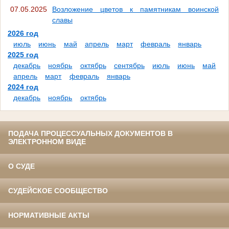
07.05.2025
Возложение цветов к памятникам воинской
славы
2026 год
июль
июнь
май
апрель
март
февраль
январь
2025 год
декабрь
ноябрь
октябрь
сентябрь
июль
июнь
май
апрель
март
февраль
январь
2024 год
декабрь
ноябрь
октябрь
ПОДАЧА ПРОЦЕССУАЛЬНЫХ ДОКУМЕНТОВ В
ЭЛЕКТРОННОМ ВИДЕ
О СУДЕ
СУДЕЙСКОЕ СООБЩЕСТВО
НОРМАТИВНЫЕ АКТЫ